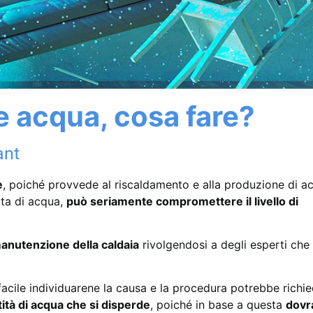
e acqua, cosa fare?
ant
e
, poiché provvede al riscaldamento e alla produzione di a
ita di acqua,
può seriamente compromettere il livello di
anutenzione della caldaia
rivolgendosi a degli esperti che
acile individuarene la causa e la procedura potrebbe richi
tà di acqua che si disperde
, poiché in base a questa
dovr