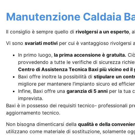
Manutenzione Caldaia Bax
Il consiglio è sempre quello di
rivolgersi a un esperto
, 
Vi sono
svariati motivi
per cui è vantaggioso rivolgersi 
In primo luogo,
la prima accensione è gratuita.
Ciò
provvedendo a tutte le verifiche di sicurezza richi
Centro di Assistenza Tecnica Baxi più vicino ed il 
Baxi offre inoltre la possibilità di
stipulare un con
migliore per mantenere l’impianto sicuro ed efficien
Infine, Baxi offre una
garanzia di 5 anni
per la tua c
imprevista.
Baxi è in possesso dei requisiti tecnico- professionali p
aggiornamento tecnico.
Non bisogna dimenticarsi della
qualità e della convenie
utilizzano come materiale di sostituzione, solamente ogg