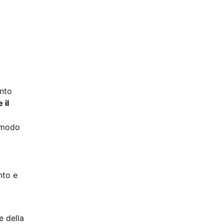
anto
 il
l modo
nto e
e della