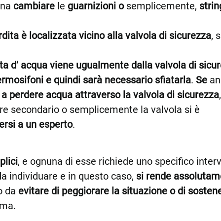
gna
cambiare
le
guarnizioni o
semplicemente,
stri
ita è localizzata vicino alla valvola di sicurezza
, 
ta d’ acqua viene ugualmente dalla valvola di sicu
ermosifoni e quindi sarà necessario sfiatarla
.
Se
an
 a perdere acqua attraverso la valvola di sicurezza
,
re secondario o semplicemente la valvola si è
ersi a un esperto
.
lici
, e ognuna di esse richiede uno specifico inter
da individuare e in questo caso,
si rende assolutam
o da
evitare di peggiorare la situazione o di sosten
ema.