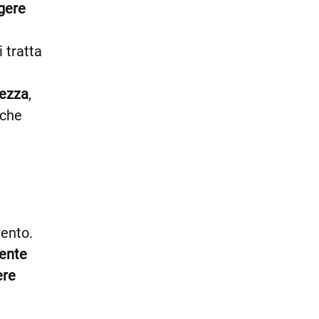
ngere
si tratta
rezza
,
che
vento.
ente
ere