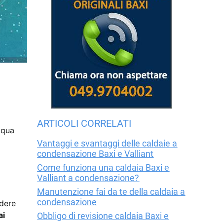
ARTICOLI CORRELATI
cqua
Vantaggi e svantaggi delle caldaie a
condensazione Baxi e Valliant
Come funziona una caldaia Baxi e
Valliant a condensazione?
Manutenzione fai da te della caldaia a
condensazione
edere
ai
Obbligo di revisione caldaia Baxi e