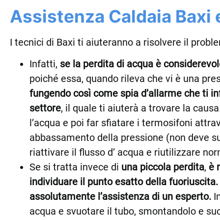
Assistenza Caldaia Baxi e
I tecnici di Baxi ti aiuteranno a risolvere il pro
Infatti,
se la perdita di acqua è considerevol
poiché essa, quando rileva che vi è una pres
fungendo così come spia d’allarme che ti inf
settore
, il quale ti aiuterà a trovare la cau
l’acqua e poi far sfiatare i termosifoni attra
abbassamento della pressione (non deve supe
riattivare il flusso d’ acqua e riutilizzare n
Se si tratta invece di
una piccola perdita
,
è 
individuare il punto esatto della fuoriuscita.
assolutamente l’assistenza di un esperto.
In
acqua e svuotare il tubo, smontandolo e su