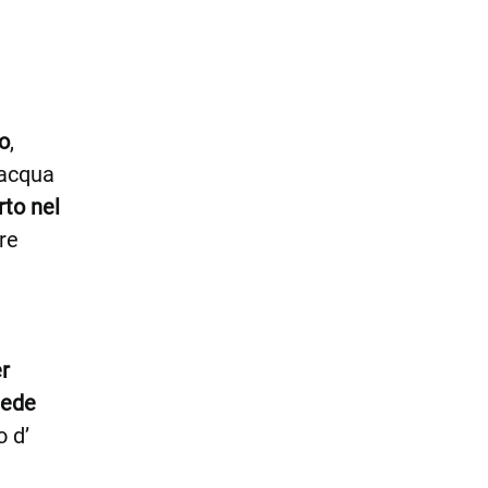
go
,
 acqua
rto nel
ere
er
iede
o d’